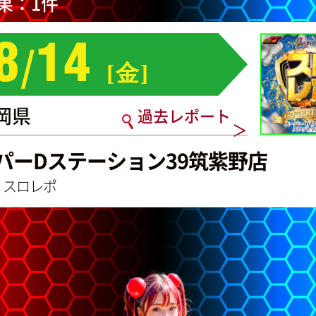
果：1件
/
8
14
[
金
]
岡県
過去レポート
パーDステーション39筑紫野店
 スロレポ