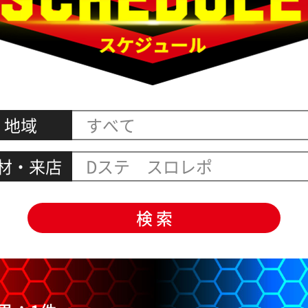
地域
材・来店
Dステ スロレポ
検 索