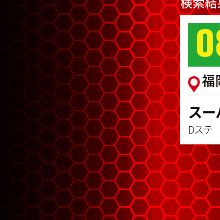
検索結
0
福
スー
Dステ