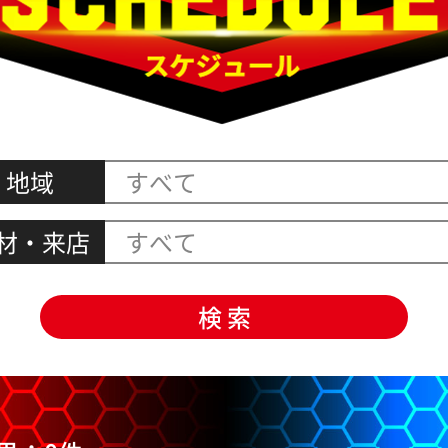
地域
材・来店
すべて
検 索