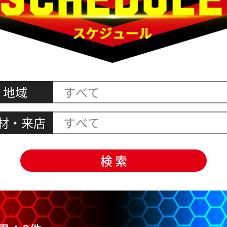
地域
材・来店
すべて
検 索