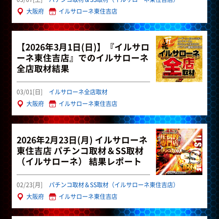
大阪府
イルサローネ東住吉店
【2026年3月1日(日)】『イルサロ
ーネ東住吉店』でのイルサローネ
全店取材結果
03/01[日]
イルサローネ全店取材
大阪府
イルサローネ東住吉店
2026年2月23日(月) イルサローネ
東住吉店 パチンコ取材＆SS取材
（イルサローネ） 結果レポート
02/23[月]
パチンコ取材＆SS取材（イルサローネ東住吉店）
大阪府
イルサローネ東住吉店