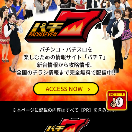
パチンコ・パチスロを
楽しむための情報サイト「パチ７」
新台情報から攻略情報、
全国のチラシ情報まで完全無料で配信中!!
ACCESS NOW
※本ページに記載の内容はすべて【PR】を含みます。