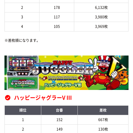
2
178
6,132枚
3
117
3,980枚
4
105
3,969枚
※差枚順になります。
ハッピージャグラーV III
順位
台番
差枚
1
152
667枚
2
149
130枚