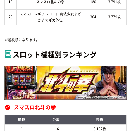
19
スマスロ北斗の拳
180
3,791枚
スマスロ マギアレコード 魔法少女まど
20
264
3,779枚
か☆マギカ外伝
※差枚順になります。
スロット機種別ランキング
スマスロ北斗の拳
順位
台番
差枚
1
116
8,132枚