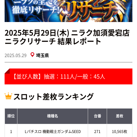
2025年5月29日(木) ニラク加須愛宕店
ニラクリサーチ 結果レポート
2025.05.29
埼玉県
【並び人数】抽選：111人/一般：45人
スロット差枚ランキング
順位
機種名
台番
差枚
1
Lパチスロ 機動戦士ガンダムSEED
271
10,565枚