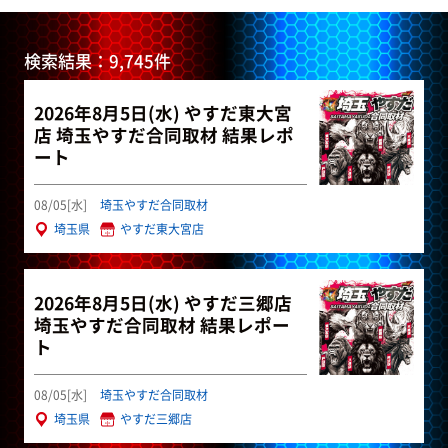
検索結果：9,745件
2026年8月5日(水) やすだ東大宮
店 埼玉やすだ合同取材 結果レポ
ート
08/05[水]
埼玉やすだ合同取材
埼玉県
やすだ東大宮店
2026年8月5日(水) やすだ三郷店
埼玉やすだ合同取材 結果レポー
ト
08/05[水]
埼玉やすだ合同取材
埼玉県
やすだ三郷店