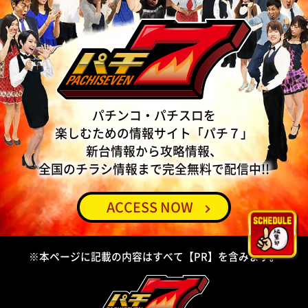
パチンコ・パチスロを
楽しむための情報サイト「パチ７」
新台情報から攻略情報、
全国のチラシ情報まで完全無料で配信中!!
ACCESS NOW
※本ページに記載の内容はすべて【PR】を含みます。