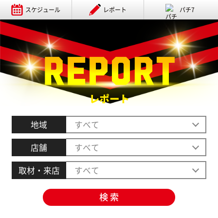
スケジュール
レポート
パチ7
地域
店舗
すべて
取材・来店
すべて
検 索