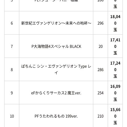
玉
18,04
6
新世紀エヴァンゲリオン～未来への咆哮～
296
0
玉
17,41
7
P大海物語4スペシャル BLACK
20
0
玉
17,24
ぱちんこ シン・エヴァンゲリオン Type レ
8
286
0
イ
玉
16,09
9
eFからくりサーカス2 魔王ver.
254
0
玉
15,66
10
PFうたわれるもの 199ver.
210
0
玉