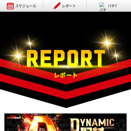
スケジュール
レポート
パチ7