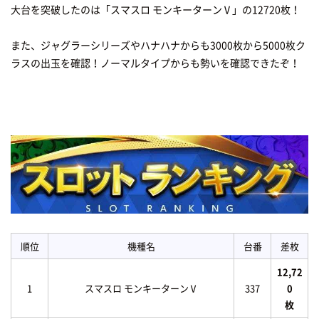
大台を突破したのは「スマスロ モンキーターンⅤ」の12720枚！
また、ジャグラーシリーズやハナハナからも3000枚から5000枚ク
ラスの出玉を確認！ノーマルタイプからも勢いを確認できたぞ！
順位
機種名
台番
差枚
12,72
1
スマスロ モンキーターンⅤ
337
0
枚