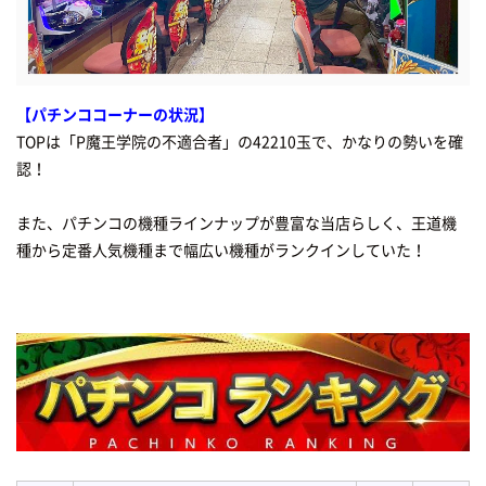
【パチンココーナーの状況】
TOPは「
P魔王学院の不適合者
」の42210玉で、かなりの勢いを確
認！
また、パチンコの機種ラインナップが豊富な当店らしく、王道機
種から定番人気機種まで幅広い機種がランクインしていた！