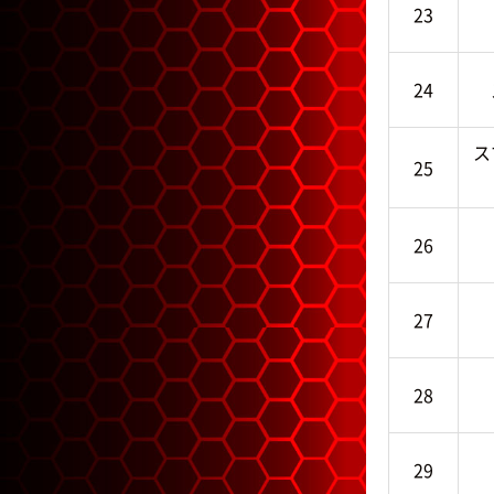
23
24
ス
25
26
27
28
29