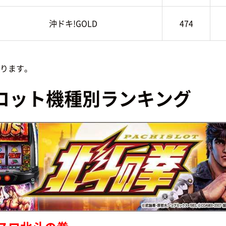
沖ドキ!GOLD
474
ります。
ロット機種別ランキング