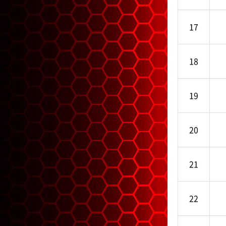
17
18
19
20
21
22