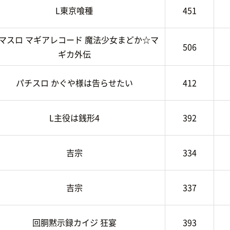
L東京喰種
451
マスロ マギアレコード 魔法少女まどか☆マ
506
ギカ外伝
パチスロ かぐや様は告らせたい
412
L主役は銭形4
392
吉宗
334
吉宗
337
回胴黙示録カイジ 狂宴
393