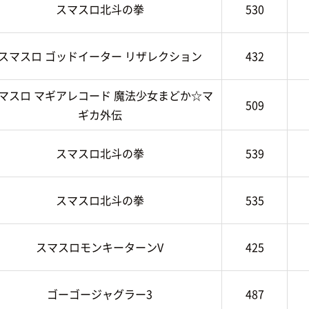
スマスロ北斗の拳
530
スマスロ ゴッドイーター リザレクション
432
マスロ マギアレコード 魔法少女まどか☆マ
509
ギカ外伝
スマスロ北斗の拳
539
スマスロ北斗の拳
535
スマスロモンキーターンV
425
ゴーゴージャグラー3
487