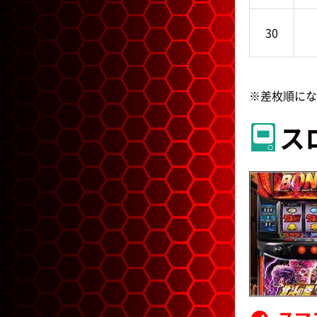
30
※差枚順にな
ス