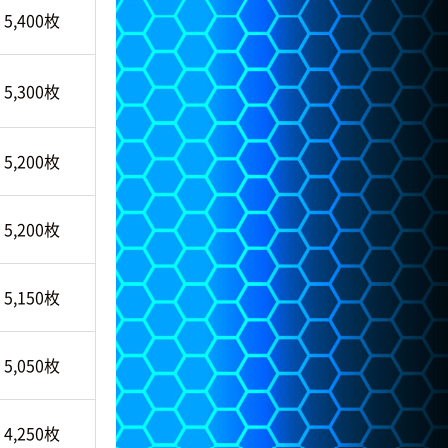
5,400枚
5,300枚
5,200枚
5,200枚
5,150枚
5,050枚
4,250枚