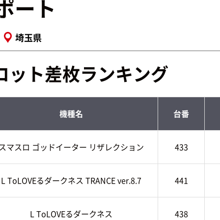
ポート
埼玉県
ロット差枚ランキング
機種名
台番
スマスロ ゴッドイーター リザレクション
433
L ToLOVEるダークネス TRANCE ver.8.7
441
L ToLOVEるダークネス
438