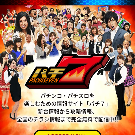
パチンコ・パチスロを
楽しむための情報サイト「パチ７」
新台情報から攻略情報、
全国のチラシ情報まで完全無料で配信中!!