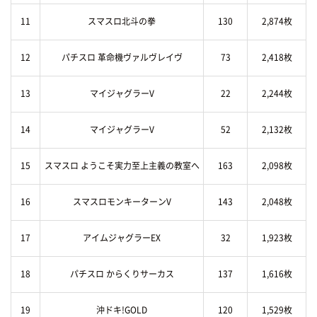
11
スマスロ北斗の拳
130
2,874枚
12
パチスロ 革命機ヴァルヴレイヴ
73
2,418枚
13
マイジャグラーV
22
2,244枚
14
マイジャグラーV
52
2,132枚
15
スマスロ ようこそ実力至上主義の教室へ
163
2,098枚
16
スマスロモンキーターンV
143
2,048枚
17
アイムジャグラーEX
32
1,923枚
18
パチスロ からくりサーカス
137
1,616枚
19
沖ドキ!GOLD
120
1,529枚