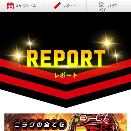
スケジュール
レポート
パチ7