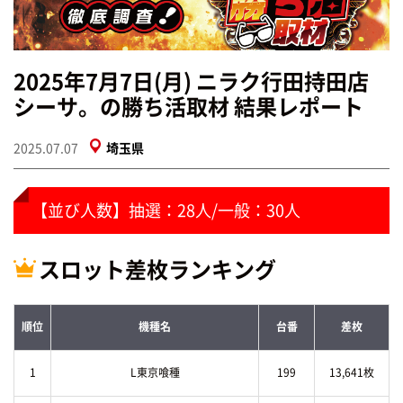
2025年7月7日(月) ニラク行田持田店
シーサ。の勝ち活取材 結果レポート
2025.07.07
埼玉県
【並び人数】抽選：28人/一般：30人
スロット差枚ランキング
順位
機種名
台番
差枚
1
L東京喰種
199
13,641枚