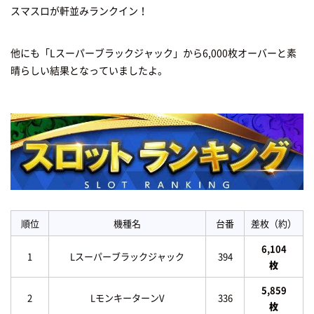
スマスロが軒並みランクイン！
他にも「
Lスーパーブラックジャック
」から6,000枚オーバーと素
晴らしい結果となっていましたよ。
順位
機種名
台番
差枚（約）
6,104
1
Lスーパーブラックジャック
394
枚
5,859
2
LモンキーターンV
336
枚