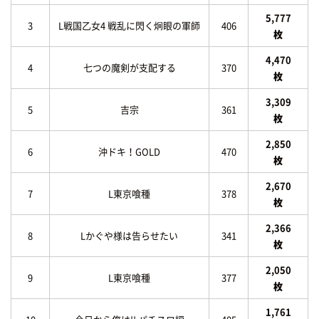
5,777
3
L戦国乙女4 戦乱に閃く炯眼の軍師
406
枚
4,470
4
七つの魔剣が支配する
370
枚
3,309
5
吉宗
361
枚
2,850
6
沖ドキ！GOLD
470
枚
2,670
7
L東京喰種
378
枚
2,366
8
Lかぐや様は告らせたい
341
枚
2,050
9
L東京喰種
377
枚
1,761