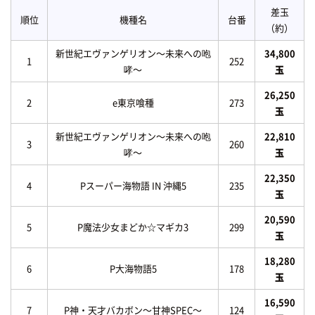
差玉
順位
機種名
台番
（約）
新世紀エヴァンゲリオン～未来への咆
34,800
1
252
哮～
玉
26,250
2
e東京喰種
273
玉
新世紀エヴァンゲリオン～未来への咆
22,810
3
260
哮～
玉
22,350
4
Pスーパー海物語 IN 沖縄5
235
玉
20,590
5
P魔法少女まどか☆マギカ3
299
玉
18,280
6
P大海物語5
178
玉
16,590
7
P神・天才バカボン～甘神SPEC～
124