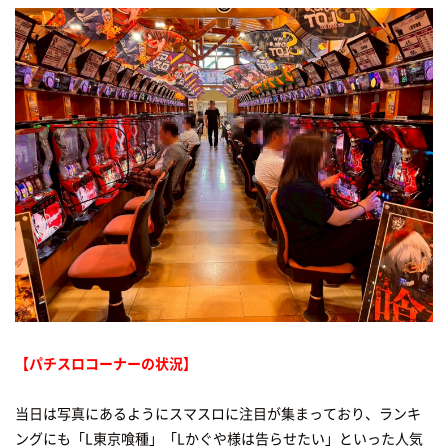
【パチスロコーナーの状況】
当日は写真にあるようにスマスロに注目が集まっており、ランキ
ングにも「
L東京喰種
」「
Lかぐや様は告らせたい
」といった人気