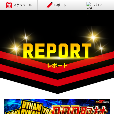
スケジュール
レポート
パチ7