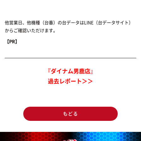
他営業日、他機種（台番）の台データはLINE（台データサイト）
からご確認いただけます。
【PR】
『ダイナム男鹿店』
過去レポート＞＞
もどる