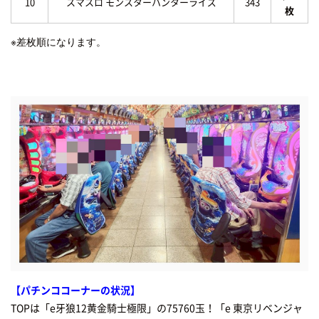
10
スマスロ モンスターハンターライズ
343
枚
※差枚順になります。
【パチンココーナーの状況】
TOPは「
e牙狼12黄金騎士極限
」の75760玉！「
e 東京リベンジャ