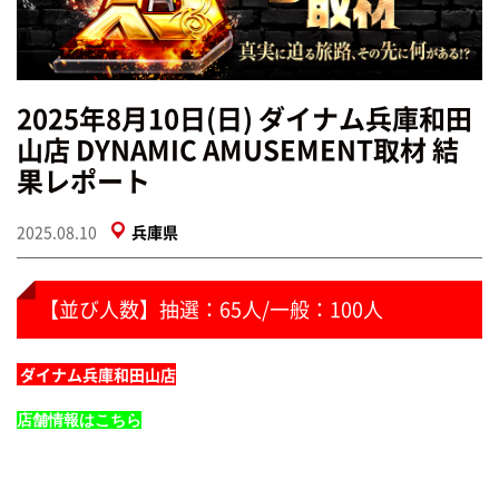
2025年8月10日(日) ダイナム兵庫和田
山店 DYNAMIC AMUSEMENT取材 結
果レポート
2025.08.10
兵庫県
【並び人数】抽選：65人/一般：100人
ダイナム兵庫和田山店
店舗情報はこちら