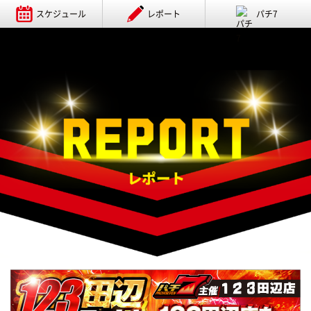
スケジュール
レポート
パチ7