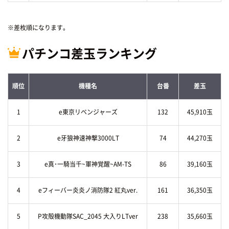
※差枚順になります。
パチンコ差玉ランキング
順位
機種名
台番
差玉
1
e東京リベンジャーズ
132
45,910玉
2
e牙狼神速神撃3000LT
74
44,270玉
3
e真･一騎当千~軍神覚醒~AM-TS
86
39,160玉
4
eフィーバー炎炎ノ消防隊2 紅丸ver.
161
36,350玉
5
P攻殻機動隊SAC_2045 大入りLTver
238
35,660玉