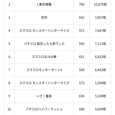
2
L東京喰種
769
10,070枚
3
吉宗
642
7,857枚
4
スマスロ モンスターハンターライズ
572
7,647枚
5
パチスロ 転生したら剣でした
596
7,111枚
6
スマスロ北斗の拳
651
6,832枚
7
スマスロモンキーターンV
569
6,442枚
8
スマスロ モンスターハンターライズ
573
5,309枚
9
いざ！番長
636
5,100枚
10
パチスロハイパーラッシュ
686
4,690枚