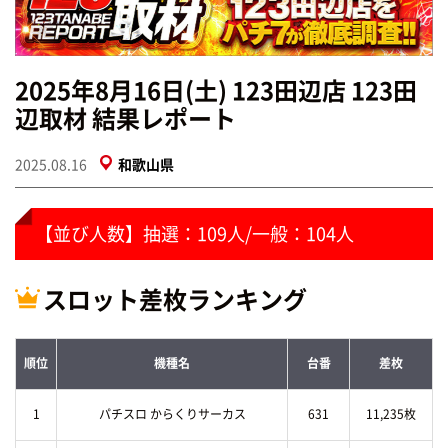
2025年8月16日(土) 123田辺店 123田
辺取材 結果レポート
2025.08.16
和歌山県
【並び人数】抽選：109人/一般：104人
スロット差枚ランキング
順位
機種名
台番
差枚
1
パチスロ からくりサーカス
631
11,235枚