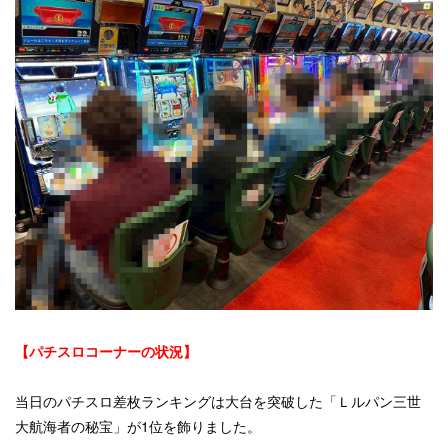
【パチスロコーナーの状況】
当日のパチスロ差枚ランキングは大台を突破した「Ｌルパン三世
大航海者の秘宝」が1位を飾りました。