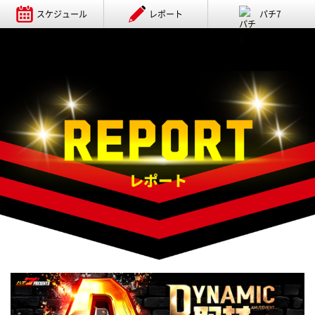
スケジュール
レポート
パチ7