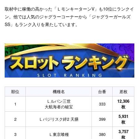
取材中に稼働の高かった「ＬモンキーターンV」も10位にランクイ
ン。他では人気のジャグラーコーナーから「ジャグラーガールズ
SS」もランク入りを果たしています。
順位
機種名
台番
差枚
Ｌルパン三世
12,306
1
333
大航海者の秘宝
枚
5,931
2
Ｌバジリスク絆2 天膳
399
枚
3,757
3
Ｌ東京喰種
380
枚