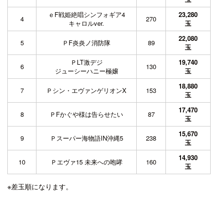
ｅF戦姫絶唱シンフォギア4
23,280
4
270
キャロルver.
玉
22,080
5
ＰF炎炎ノ消防隊
89
玉
ＰLT激デジ
19,740
6
130
ジューシーハニー極嬢
玉
18,880
7
Ｐシン・エヴァンゲリオンX
153
玉
17,470
8
ＰFかぐや様は告らせたい
87
玉
15,670
9
Ｐスーパー海物語IN沖縄5
238
玉
14,930
10
Ｐエヴァ15 未来への咆哮
160
玉
※差玉順になります。