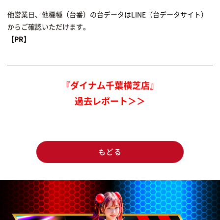
他営業日、他機種（台番）の台データはLINE（台データサイト）
からご確認いただけます。
【PR】
『ダイナム千葉横芝店』
過去レポート＞＞
もどる