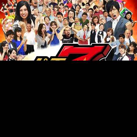
パチンコ・パチスロを
楽しむための情報サイト「パチ７」
新台情報から攻略情報、
全国のチラシ情報まで完全無料で配信中!!
ACCESS NOW