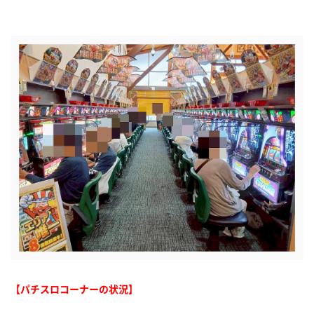
【パチスロコーナーの状況】