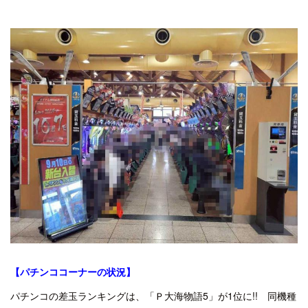
【パチンココーナーの状況】
パチンコの差玉ランキングは、「Ｐ大海物語5」が1位に!! 同機種