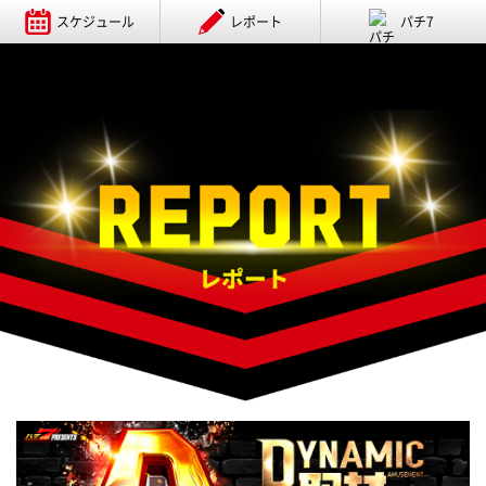
スケジュール
レポート
パチ7