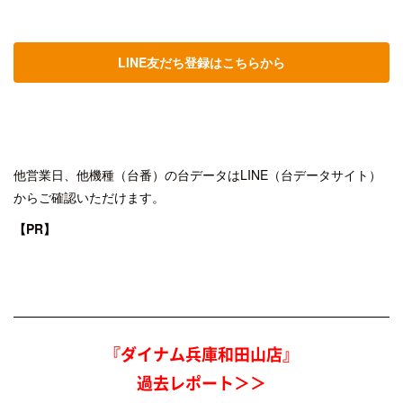
LINE友だち登録はこちらから
他営業日、他機種（台番）の台データはLINE（台データサイト）
からご確認いただけます。
【PR】
『ダイナム兵庫和田山店』
過去レポート＞＞