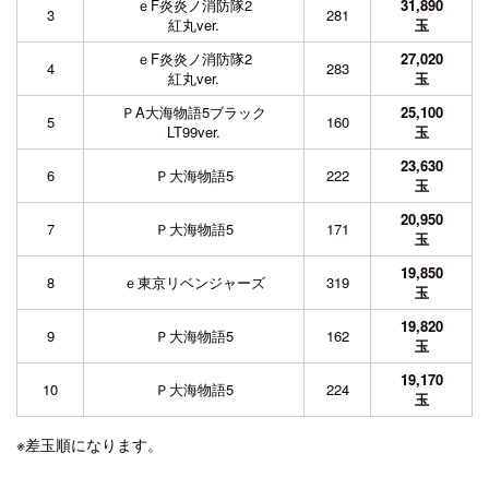
ｅF炎炎ノ消防隊2
31,890
3
281
紅丸ver.
玉
ｅF炎炎ノ消防隊2
27,020
4
283
紅丸ver.
玉
ＰA大海物語5ブラック
25,100
5
160
LT99ver.
玉
23,630
6
Ｐ大海物語5
222
玉
20,950
7
Ｐ大海物語5
171
玉
19,850
8
ｅ東京リベンジャーズ
319
玉
19,820
9
Ｐ大海物語5
162
玉
19,170
10
Ｐ大海物語5
224
玉
※差玉順になります。