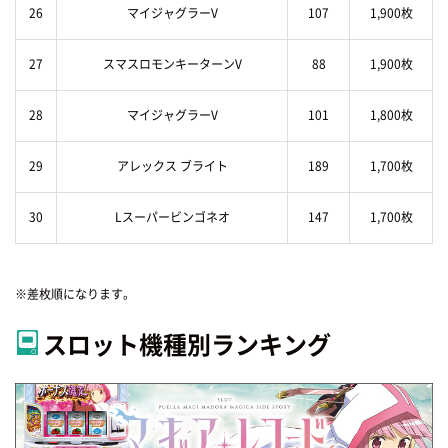
26
マイジャグラーV
107
1,900枚
27
スマスロモンキーターンV
88
1,900枚
28
マイジャグラーV
101
1,800枚
29
アレックス ブライト
189
1,700枚
30
Lスーパービンゴネオ
147
1,700枚
※差枚順になります。
スロット機種別ランキング