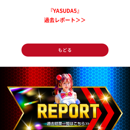
『YASUDA5』
過去レポート＞＞
もどる