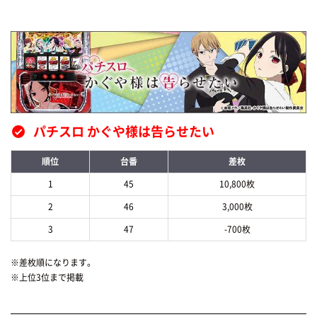
パチスロ かぐや様は告らせたい
順位
台番
差枚
1
45
10,800枚
2
46
3,000枚
3
47
-700枚
※差枚順になります。
※上位3位まで掲載