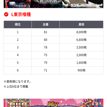
L東京喰種
順位
台番
差枚
1
81
8,000枚
2
80
6,600枚
3
78
3,500枚
4
75
2,000枚
5
79
1,600枚
6
71
900枚
※差枚順になります。
※上位6位まで掲載