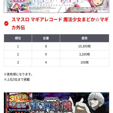
スマスロ マギアレコード 魔法少女まどか☆マギ
カ外伝
順位
台番
差枚
1
8
10,300枚
2
9
3,200枚
3
4
100枚
※差枚順になります。
※上位3位まで掲載