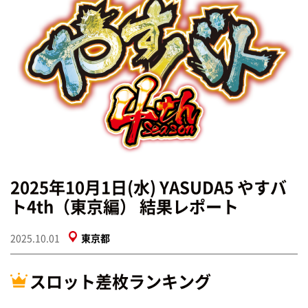
2025年10月1日(水) YASUDA5 やすバ
ト4th（東京編） 結果レポート
2025.10.01
東京都
スロット差枚ランキング