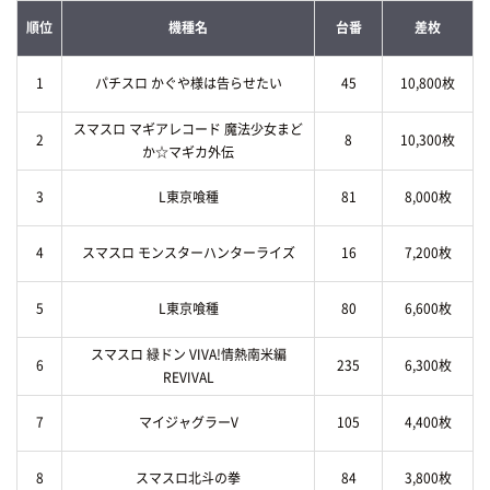
順位
機種名
台番
差枚
1
パチスロ かぐや様は告らせたい
45
10,800枚
スマスロ マギアレコード 魔法少女まど
2
8
10,300枚
か☆マギカ外伝
3
L東京喰種
81
8,000枚
4
スマスロ モンスターハンターライズ
16
7,200枚
5
L東京喰種
80
6,600枚
スマスロ 緑ドン VIVA!情熱南米編
6
235
6,300枚
REVIVAL
7
マイジャグラーV
105
4,400枚
8
スマスロ北斗の拳
84
3,800枚