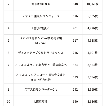
2
沖ドキ!BLACK
648
10,569枚
3
スマスロ 東京リベンジャーズ
626
5,805枚
4
L主役は銭形5
701
4,976枚
スマスロ 緑ドン VIVA!情熱南米編
5
517
4,638枚
REVIVAL
6
ディスクアップウルトラリミックス
716
4,601枚
7
スマスロ ようこそ実力至上主義の教室へ
524
3,854枚
スマスロ マギアレコード 魔法少女まど
8
679
3,694枚
か☆マギカ外伝
9
スマスロモンキーターンV
592
3,659枚
10
L東京喰種
640
3,636枚