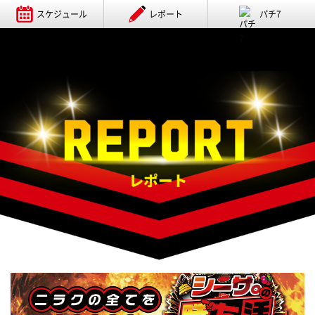
スケジュール
レポート
パチ7