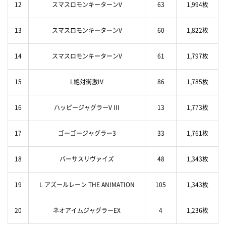
12
スマスロモンキーターンV
63
1,994枚
13
スマスロモンキーターンV
60
1,822枚
14
スマスロモンキーターンV
61
1,797枚
15
L絶対衝激IV
86
1,785枚
16
ハッピージャグラーV III
13
1,773枚
17
ゴーゴージャグラー3
33
1,761枚
18
バーサスリヴァイズ
48
1,343枚
19
L アズールレーン THE ANIMATION
105
1,343枚
20
ネオアイムジャグラーEX
4
1,236枚