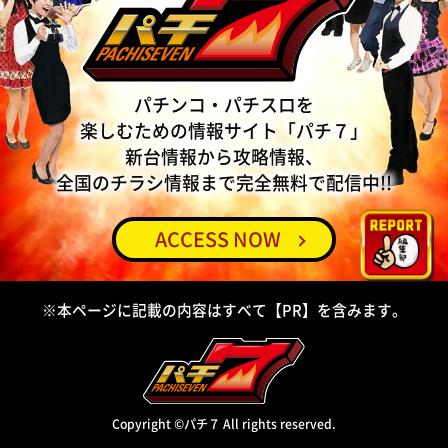
パチンコ・パチスロを
楽しむための情報サイト「パチ７」
新台情報から攻略情報、
全国のチラシ情報まで完全無料で配信中!!
ACCESS NOW
※本ページに記載の内容はすべて【PR】を含みます。
Copyright ©パチ７ All rights reserved.