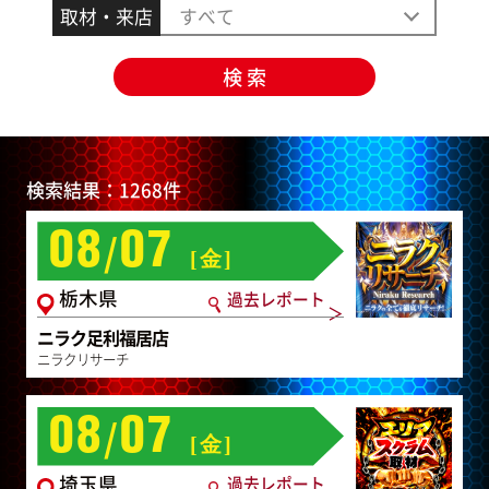
取材・来店
すべて
検 索
検索結果：1268件
/
08
07
[
金
]
栃木県
過去レポート
ニラク足利福居店
ニラクリサーチ
/
08
07
[
金
]
埼玉県
過去レポート