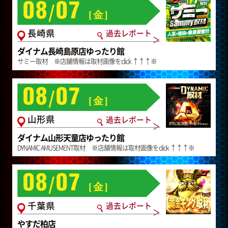
/
08
07
[
金
]
長崎県
過去レポート
ダイナム長崎島原店ゆったり館
サミー取材 ※店舗情報は取材画像をclick ↑↑↑※
/
08
07
[
金
]
山形県
過去レポート
ダイナム山形天童店ゆったり館
DYNAMIC AMUSEMENT取材 ※店舗情報は取材画像をclick ↑↑↑※
/
08
07
[
金
]
千葉県
過去レポート
やすだ柏店