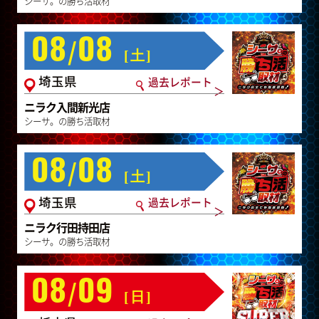
シーサ。の勝ち活取材
/
08
08
[
土
]
埼玉県
過去レポート
ニラク入間新光店
シーサ。の勝ち活取材
/
08
08
[
土
]
埼玉県
過去レポート
ニラク行田持田店
シーサ。の勝ち活取材
/
08
09
[
日
]