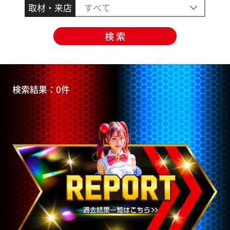
取材・来店
すべて
検 索
検索結果：0件